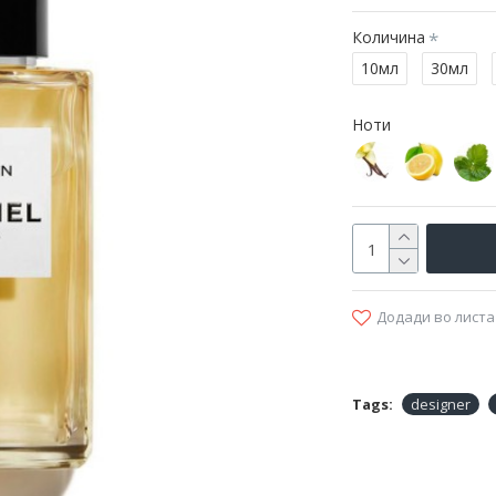
Количина
10мл
30мл
Ноти
Додади во листа
Tags:
designer