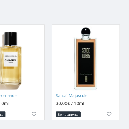
oromandel
Santal Majuscule
 10ml
30,00€ / 10ml
ка
Во кошничка