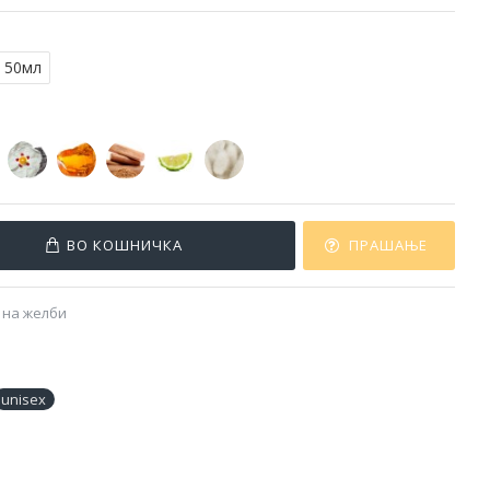
50мл
ВО КОШНИЧКА
ПРАШАЊЕ
 на желби
unisex