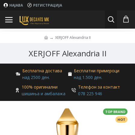
НАЈАВА
РЕГИСТРАЦИЈА
XERJOFF Alexandria II
XERJOFF Alexandria II
Бесплатна достава
Бесплатни примероци
над 2500 ден.
над 1.500 ден.
100% оригинални
Телефон за контакт
шишиња и амбалажа
078 225 946
TOP BRAND
HOT