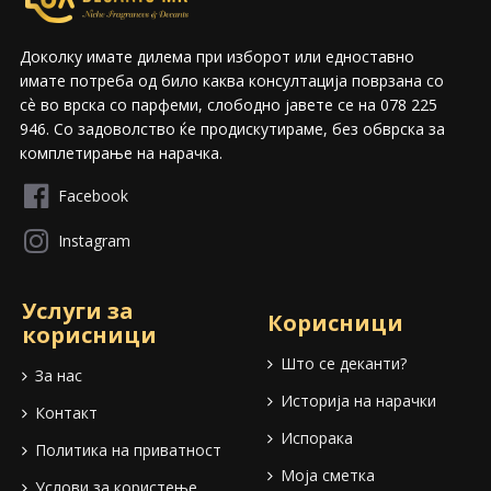
Доколку имате дилема при изборот или едноставно
имате потреба од било каква консултација поврзана со
сѐ во врска со парфеми, слободно јавете се на 078 225
946. Со задоволство ќе продискутираме, без обврска за
комплетирање на нарачка.
Facebook
Instagram
Услуги за
Корисници
корисници
Што се деканти?
За нас
Историја на нарачки
Контакт
Испорака
Политика на приватност
Моја сметка
Услови за користење