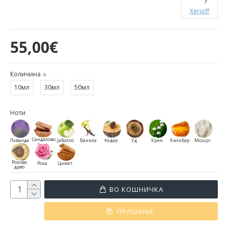
Xerjoff
55,00€
Количина
10мл
30мл
50мл
Ноти
Сандалово
Лаванда
Јаболко
Ванила
Кедар
Уд
Крин
Килибар
Мошус
дрво
Розово
Роза
Цимет
дрво
ВО КОШНИЧКА
ПРАШАЊЕ