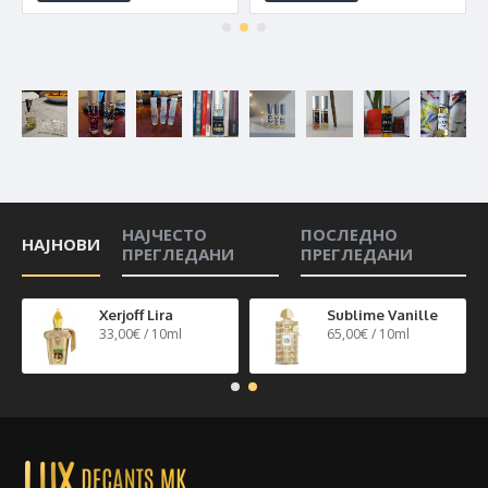
НАЈЧЕСТО
ПОСЛЕДНО
НАЈНОВИ
ПРЕГЛЕДАНИ
ПРЕГЛЕДАНИ
n 40
Xerjoff Lira
Sublime Vanille
33,00€ / 10ml
65,00€ / 10ml