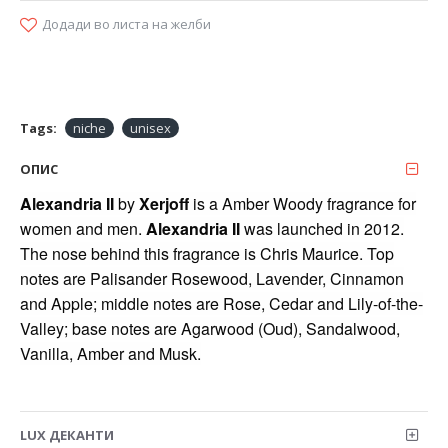
Додади во листа на желби
Tags:
niche
unisex
ОПИС
Alexandria II
by
Xerjoff
is a Amber Woody fragrance for
women and men.
Alexandria II
was launched in 2012.
The nose behind this fragrance is Chris Maurice. Top
notes are Palisander Rosewood, Lavender, Cinnamon
and Apple; middle notes are Rose, Cedar and Lily-of-the-
Valley; base notes are Agarwood (Oud), Sandalwood,
Vanilla, Amber and Musk.
LUX ДЕКАНТИ