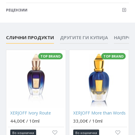
РЕЦЕНЗИИ
СЛИЧНИ ПРОДУКТИ
ДРУГИТЕ ГИ КУПИЈА
НАЈПРО
TOP BRAND
TOP BRAND
XERJOFF Ivory Route
XERJOFF More than Words
44,00€ / 10ml
33,00€ / 10ml
Во кошничка
Во кошничка