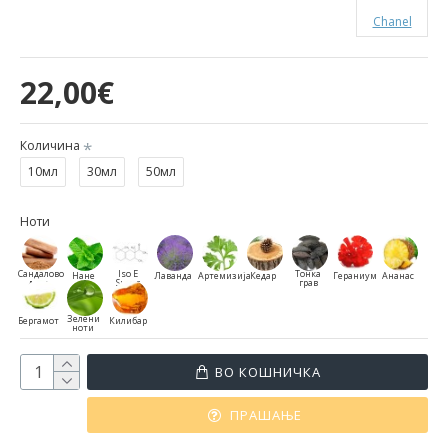
Chanel
22,00€
Количина
10мл
30мл
50мл
Ноти
Сандалово
Iso E
Тонка
Нане
Лаванда
Артемизија
Кедар
Гераниум
Ананас
дрво
Super
грав
Зелени
Бергамот
Килибар
ноти
ВО КОШНИЧКА
ПРАШАЊЕ