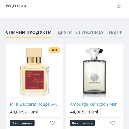
РЕЦЕНЗИИ
СЛИЧНИ ПРОДУКТИ
ДРУГИТЕ ГИ КУПИЈА
НАЈПРО
HOT
MFK Baccarat Rouge 540
Amouage Reflection Man [Vintage 2009]
40,00€ / 10ml
44,00€ / 10ml
Во кошничка
Во кошничка