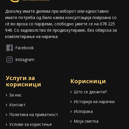
Доколку имате дилема при изборот или едноставно
имате потреба од било каква консултација поврзана со
сѐ во врска со парфеми, слободно јавете се на 078 225
946. Со задоволство ќе продискутираме, без обврска за
комплетирање на нарачка.
Facebook
Instagram
Услуги за
Корисници
корисници
Што се деканти?
За нас
Историја на нарачки
Контакт
Испорака
Политика на приватност
Моја сметка
Услови за користење