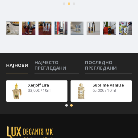
НАЈЧЕСТО
ПОСЛЕДНО
НАЈНОВИ
ПРЕГЛЕДАНИ
ПРЕГЛЕДАНИ
n 40
Xerjoff Lira
Sublime Vanille
33,00€ / 10ml
65,00€ / 10ml