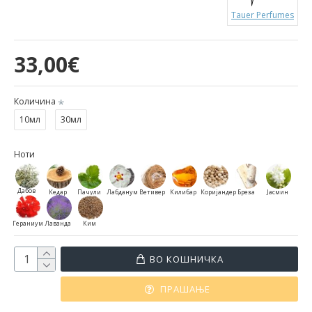
Tauer Perfumes
33,00€
Количина
10мл
30мл
Ноти
Дабов
Кедар
Пачули
Лабданум
Ветивер
Килибар
Коријандер
Бреза
Јасмин
мов
Гераниум
Лаванда
Ким
ВО КОШНИЧКА
ПРАШАЊЕ