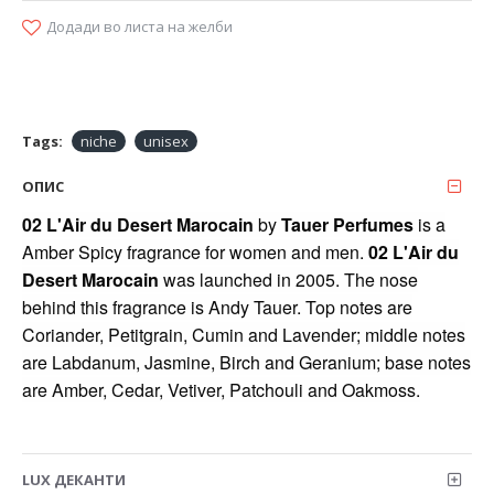
Додади во листа на желби
Tags:
niche
unisex
ОПИС
02 L'Air du Desert Marocain
by
Tauer Perfumes
is a
Amber Spicy fragrance for women and men.
02 L'Air du
Desert Marocain
was launched in 2005. The nose
behind this fragrance is Andy Tauer. Top notes are
Coriander, Petitgrain, Cumin and Lavender; middle notes
are Labdanum, Jasmine, Birch and Geranium; base notes
are Amber, Cedar, Vetiver, Patchouli and Oakmoss.
LUX ДЕКАНТИ