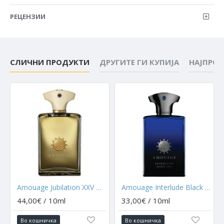
РЕЦЕНЗИИ
СЛИЧНИ ПРОДУКТИ
ДРУГИТЕ ГИ КУПИЈА
НАЈПРО
Amouage Jubilation XXV Man [Vintage 2010]
Amouage Interlude Black Iris
44,00€ / 10ml
33,00€ / 10ml
Во кошничка
Во кошничка