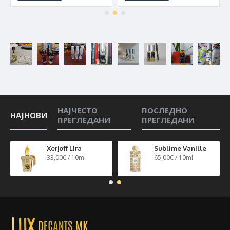
НАЈЧЕСТО
ПОСЛЕДНО
НАЈНОВИ
ПРЕГЛЕДАНИ
ПРЕГЛЕДАНИ
n 40
Xerjoff Lira
Sublime Vanille
33,00€ / 10ml
65,00€ / 10ml