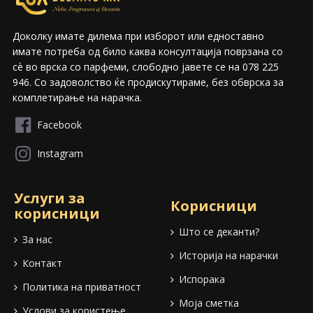
Доколку имате дилема при изборот или едноставно
имате потреба од било каква консултација поврзана со
сѐ во врска со парфеми, слободно јавете се на 078 225
946. Со задоволство ќе продискутираме, без обврска за
комплетирање на нарачка.
Facebook
Instagram
Услуги за
Корисници
корисници
Што се деканти?
За нас
Историја на нарачки
Контакт
Испорака
Политика на приватност
Моја сметка
Услови за користење