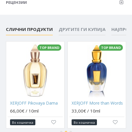
РЕЦЕНЗИИ
СЛИЧНИ ПРОДУКТИ
ДРУГИТЕ ГИ КУПИЈА
НАЈПРО
TOP BRAND
TOP BRAND
XERJOFF Pikovaya Dama
XERJOFF More than Words
66,00€ / 10ml
33,00€ / 10ml
Во кошничка
Во кошничка