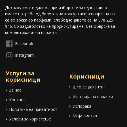
Доколку имате дилема при изборот или едноставно
имате потреба од било каква консултација поврзана со
сѐ во врска со парфеми, слободно јавете се на 078 225
946. Со задоволство ќе продискутираме, без обврска за
комплетирање на нарачка.
Facebook
Instagram
Услуги за
Корисници
корисници
Што се деканти?
За нас
Историја на нарачки
Контакт
Испорака
Политика на приватност
Моја сметка
Услови за користење