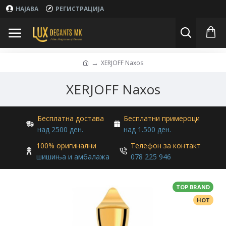
НАЈАВА
РЕГИСТРАЦИЈА
XERJOFF Naxos
XERJOFF Naxos
Бесплатна достава
Бесплатни примероци
над 2500 ден.
над 1.500 ден.
100% оригинални
Телефон за контакт
шишиња и амбалажа
078 225 946
TOP BRAND
HOT