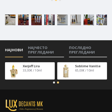
НАЈЧЕСТО
ПОСЛЕДНО
НАЈНОВИ
ПРЕГЛЕДАНИ
ПРЕГЛЕДАНИ
n 40
Xerjoff Lira
Sublime Vanille
33,00€ / 10ml
65,00€ / 10ml