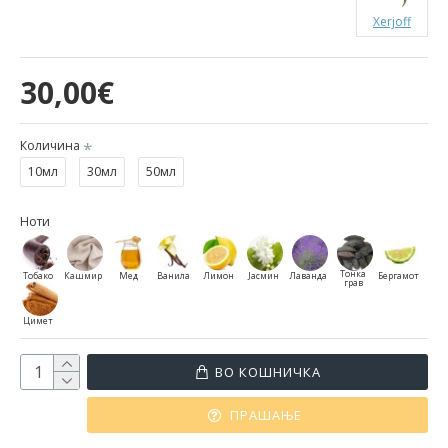
Xerjoff
30,00€
Количина
10мл
30мл
50мл
Ноти
Тонка
Тобако
Кашмир
Мед
Ванила
Лимон
Јасмин
Лаванда
Бергамот
грав
Цимет
ВО КОШНИЧКА
ПРАШАЊЕ