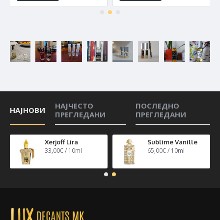
НАЈЧЕСТО
ПОСЛЕДНО
НАЈНОВИ
ПРЕГЛЕДАНИ
ПРЕГЛЕДАНИ
n 40
Xerjoff Lira
Sublime Vanille
33,00€ / 10ml
65,00€ / 10ml