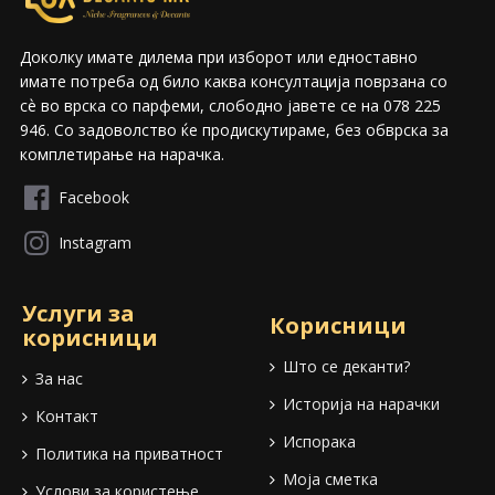
Доколку имате дилема при изборот или едноставно
имате потреба од било каква консултација поврзана со
сѐ во врска со парфеми, слободно јавете се на 078 225
946. Со задоволство ќе продискутираме, без обврска за
комплетирање на нарачка.
Facebook
Instagram
Услуги за
Корисници
корисници
Што се деканти?
За нас
Историја на нарачки
Контакт
Испорака
Политика на приватност
Моја сметка
Услови за користење