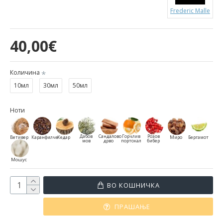
Frederic Malle
40,00€
Количина
10мл
30мл
50мл
Ноти
Дабов
Сандалово
Горчлив
Розов
Ветивер
Каранфилче
Кедар
Миро
Бергамот
мов
дрво
портокал
бибер
Мошус
ВО КОШНИЧКА
ПРАШАЊЕ