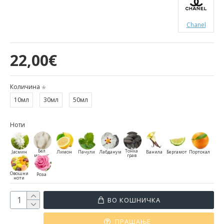
Chanel
22,00€
Количина
10мл
30мл
50мл
Ноти
Бел
Тонка
Јасмин
Лимон
Пачули
Лабданум
Ванила
Бергамот
Портокал
мошус
грав
Овошни
Роза
ноти
ВО КОШНИЧКА
ПРАШАЊЕ