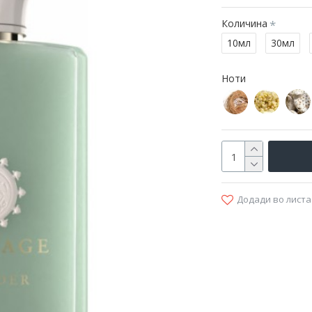
Количина
10мл
30мл
Ноти
Додади во листа