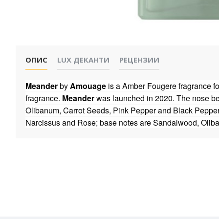
ОПИС
LUX ДЕКАНТИ
РЕЦЕНЗИИ
Meander
by
Amouage
is a Amber Fougere fragrance f
fragrance.
Meander
was launched in 2020. The nose beh
Olibanum, Carrot Seeds, Pink Pepper and Black Pepper; 
Narcissus and Rose; base notes are Sandalwood, Oliba