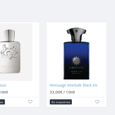
sus
Amouage Interlude Black Iris
 10ml
33,00€ / 10ml
ка
Во кошничка