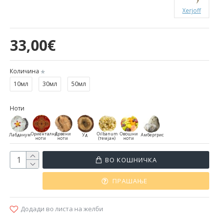
Xerjoff
33,00€
Количина
10мл
30мл
50мл
Ноти
Ориентални
Дрвени
Oilbanum
Овошни
Лабданум
Уд
Амбергрис
ноти
ноти
(темјан)
ноти
ВО КОШНИЧКА
ПРАШАЊЕ
Додади во листа на желби