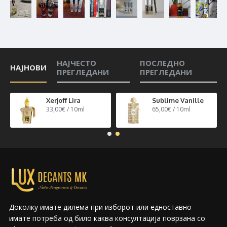
НАЈЧЕСТО
ПОСЛЕДНО
НАЈНОВИ
ПРЕГЛЕДАНИ
ПРЕГЛЕДАНИ
n 40
Xerjoff Lira
Sublime Vanille
33,00€ / 10ml
65,00€ / 10ml
Доколку имате дилема при изборот или едноставно
имате потреба од било каква консултација поврзана со