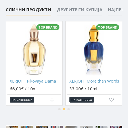
СЛИЧНИ ПРОДУКТИ
ДРУГИТЕ ГИ КУПИЈА
НАЈПРО
TOP BRAND
TOP BRAND
XERJOFF Pikovaya Dama
XERJOFF More than Words
66,00€ / 10ml
33,00€ / 10ml
Во кошничка
Во кошничка