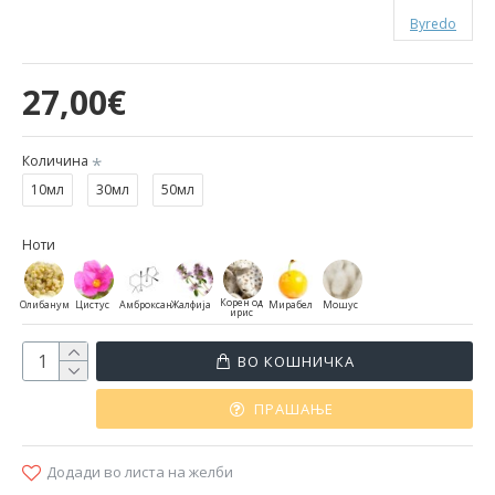
Byredo
27,00€
Количина
10мл
30мл
50мл
Ноти
Корен од
Олибанум
Цистус
Амброксан
Жалфија
Мирабел
Мошус
ирис
ВО КОШНИЧКА
ПРАШАЊЕ
Додади во листа на желби