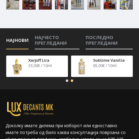
НАЈЧЕСТО
ПОСЛЕДНО
НАЈНОВИ
ПРЕГЛЕДАНИ
ПРЕГЛЕДАНИ
n 40
Xerjoff Lira
Sublime Vanille
33,00€ / 10ml
65,00€ / 10ml
Доколку имате дилема при изборот или едноставно
имате потреба од било каква консултација поврзана со