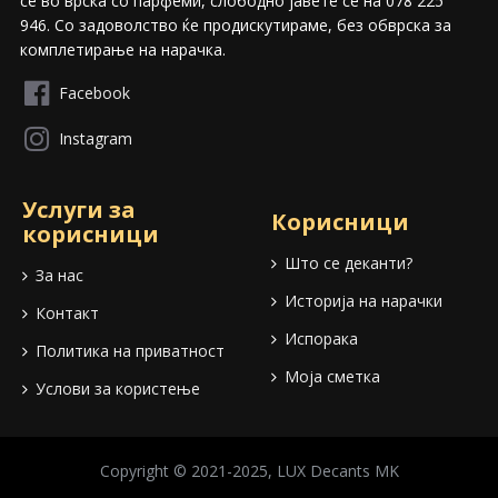
сѐ во врска со парфеми, слободно јавете се на 078 225
946. Со задоволство ќе продискутираме, без обврска за
комплетирање на нарачка.
Facebook
Instagram
Услуги за
Корисници
корисници
Што се деканти?
За нас
Историја на нарачки
Контакт
Испорака
Политика на приватност
Моја сметка
Услови за користење
Copyright © 2021-2025, LUX Decants MK