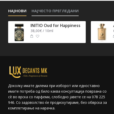
НАЈНОВИ
НАЈЧЕСТО ПРЕГЛЕДАНИ
INITIO Oud for Happiness
38,00€ / 10ml
Доколку имате дилема при изборот или едноставно
имате потреба од било каква консултација поврзана со
сѐ во врска со парфеми, слободно јавете се на 078 225
946. Со задоволство ќе продискутираме, без обврска за
комплетирање на нарачка.