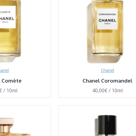
anel
Chanel
l Comète
Chanel Coromandel
€ / 10ml
40,00€ / 10ml