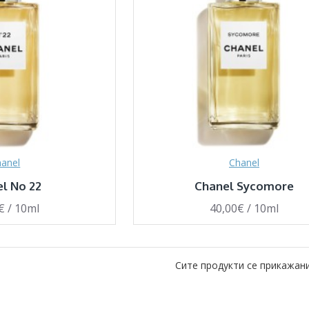
anel
Chanel
l No 22
Chanel Sycomore
€ / 10ml
40,00€ / 10ml
Сите продукти се прикажани