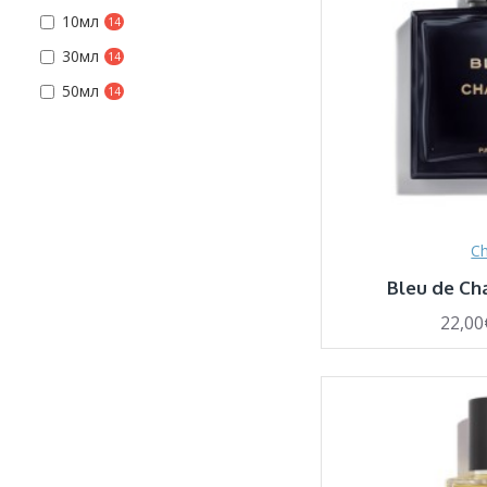
10мл
14
30мл
14
50мл
14
Ch
Bleu de Ch
22,00