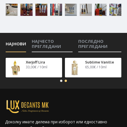
НАЈЧЕСТО
ПОСЛЕДНО
НАЈНОВИ
ПРЕГЛЕДАНИ
ПРЕГЛЕДАНИ
n 40
Xerjoff Lira
Sublime Vanille
33,00€ / 10ml
65,00€ / 10ml
Доколку имате дилема при изборот или едноставно