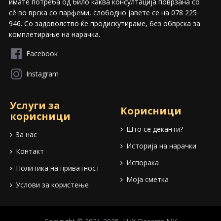
имате потреба од било каква консултација поврзана со
сѐ во врска со парфеми, слободно јавете се на 078 225
946. Со задоволство ќе продискутираме, без обврска за
комплетирање на нарачка.
Facebook
Instagram
Услуги за
Корисници
корисници
Што се деканти?
За нас
Историја на нарачки
Контакт
Испорака
Политика на приватност
Моја сметка
Услови за користење