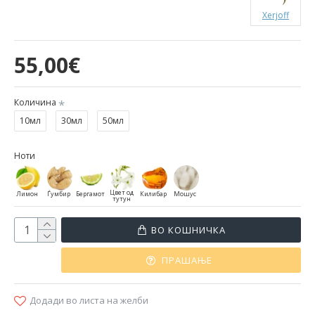
Xerjoff
55,00€
Количина
10мл
30мл
50мл
Ноти
Цвет од
Лимон
Ѓумбир
Бергамот
Килибар
Мошус
тутун
ВО КОШНИЧКА
ПРАШАЊЕ
Додади во листа на желби