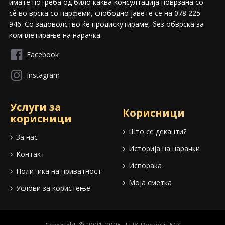
имате потреба од било каква консултација поврзана со
сѐ во врска со парфеми, слободно јавете се на 078 225
946. Со задоволство ќе продискутираме, без обврска за
комплетирање на нарачка.
Facebook
Instagram
Услуги за
Корисници
корисници
Што се деканти?
За нас
Историја на нарачки
Контакт
Испорака
Политика на приватност
Моја сметка
Услови за користење