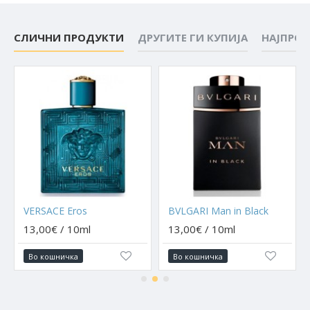
СЛИЧНИ ПРОДУКТИ
ДРУГИТЕ ГИ КУПИЈА
НАЈПРО
VERSACE Eros
BVLGARI Man in Black
13,00€ / 10ml
13,00€ / 10ml
Во кошничка
Во кошничка