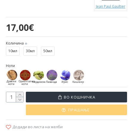
Jean Paul Gaultier
17,00€
Количина
10мл
30мл
50мл
Ноти
Дрвени
Ориентални
Кардамом
Лаванда
Ирис
Кашмир
ноти
ноти
ВО КОШНИЧКА
ПРАШАЊЕ
Додади во листа на желби