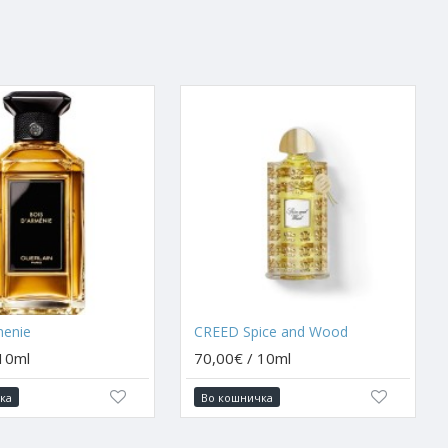
menie
CREED Spice and Wood
 10ml
70,00€ / 10ml
ка
Во кошничка