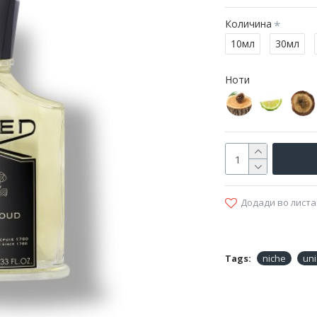
Количина
10мл
30мл
Ноти
Додади во листа
Tags:
niche
un