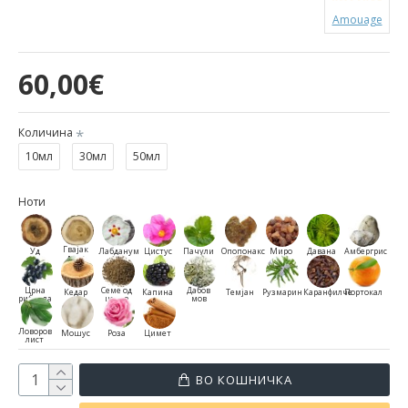
Amouage
60,00€
Количина
10мл
30мл
50мл
Ноти
Гвајак
Уд
Лабданум
Цистус
Пачули
Опопонакс
Миро
Давана
Амбергрис
дрво
Црна
Семе од
Дабов
Кедар
Капина
Темјан
Рузмарин
Каранфилче
Портокал
рибизла
целер
мов
Ловоров
Мошус
Роза
Цимет
лист
ВО КОШНИЧКА