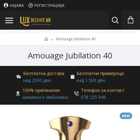
НАЈАВА
РЕГИСТРАЦИЈА
Amouage Jubilation 40
Amouage Jubilation 40
Бесплатна достава
Бесплатни примероци
над 2500 ден.
над 1.500 ден.
100% оригинални
Телефон за контакт
шишиња и амбалажа
078 225 946
NEW