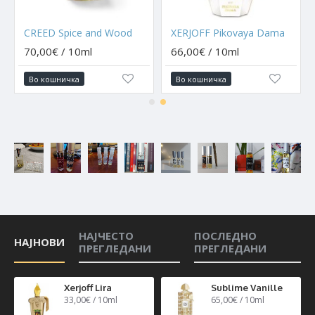
CREED Spice and Wood
XERJOFF Pikovaya Dama
70,00€ / 10ml
66,00€ / 10ml
Во кошничка
Во кошничка
НАЈЧЕСТО
ПОСЛЕДНО
НАЈНОВИ
ПРЕГЛЕДАНИ
ПРЕГЛЕДАНИ
n 40
Xerjoff Lira
Sublime Vanille
33,00€ / 10ml
65,00€ / 10ml