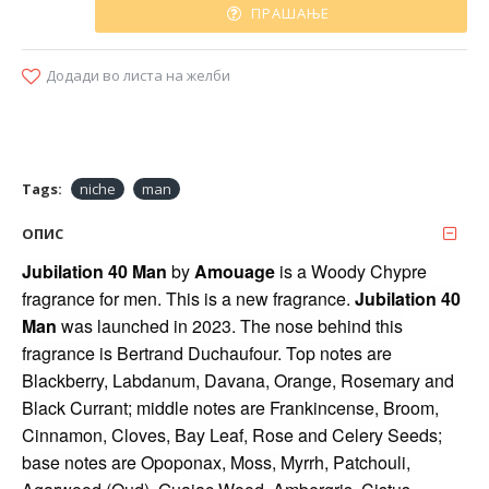
ПРАШАЊЕ
Додади во листа на желби
Tags:
niche
man
ОПИС
Jubilation 40 Man
by
Amouage
is a Woody Chypre
fragrance for men. This is a new fragrance.
Jubilation 40
Man
was launched in 2023. The nose behind this
fragrance is Bertrand Duchaufour. Top notes are
Blackberry, Labdanum, Davana, Orange, Rosemary and
Black Currant; middle notes are Frankincense, Broom,
Cinnamon, Cloves, Bay Leaf, Rose and Celery Seeds;
base notes are Opoponax, Moss, Myrrh, Patchouli,