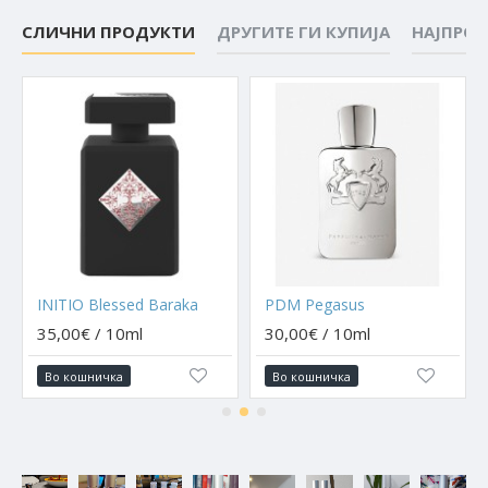
СЛИЧНИ ПРОДУКТИ
ДРУГИТЕ ГИ КУПИЈА
НАЈПРО
INITIO Blessed Baraka
PDM Pegasus
35,00€ / 10ml
30,00€ / 10ml
Во кошничка
Во кошничка