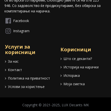
сѐ во врска со парфеми, слободно јавете се на 078 225
946. Со задоволство ќе продискутираме, без обврска за
комплетирање на нарачка.
Facebook
Instagram
Услуги за
Корисници
корисници
Што се деканти?
За нас
Историја на нарачки
Контакт
Испорака
Политика на приватност
Моја сметка
Услови за користење
Copyright © 2021-2025, LUX Decants MK