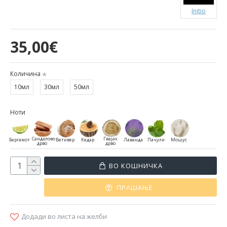
Initio
35,00€
Количина
10мл
30мл
50мл
Ноти
Сандалово
Гвајак
Бергамот
Ветивер
Кедар
Лаванда
Пачули
Мошус
дрво
дрво
ВО КОШНИЧКА
ПРАШАЊЕ
Додади во листа на желби