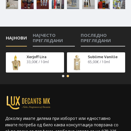
НАЈЧЕСТО
ПОСЛЕДНО
НАЈНОВИ
ПРЕГЛЕДАНИ
ПРЕГЛЕДАНИ
n 40
Xerjoff Lira
Sublime Vanille
33,00€ / 10ml
65,00€ / 10ml
Доколку имате дилема при изборот или едноставно
имате потреба од било каква консултација поврзана со