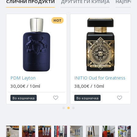
СЛИЧНИ ПРОДУКТИ
ДРУГИТЕ ГИ КУПИЈА
НАЈПРО
HOT
PDM Layton
INITIO Oud for Greatness
30,00€ / 10ml
38,00€ / 10ml
Во кошничка
Во кошничка