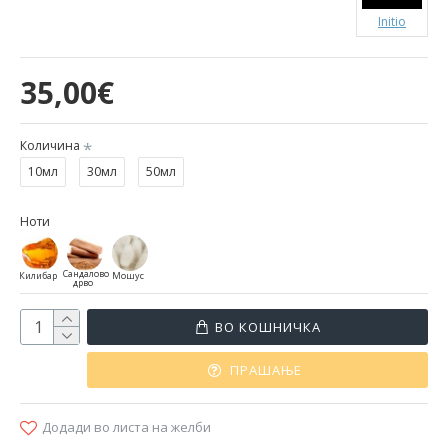
Initio
35,00€
Количина
10мл
30мл
50мл
Ноти
Сандалово
Килибар
Мошус
дрво
ВО КОШНИЧКА
ПРАШАЊЕ
Додади во листа на желби