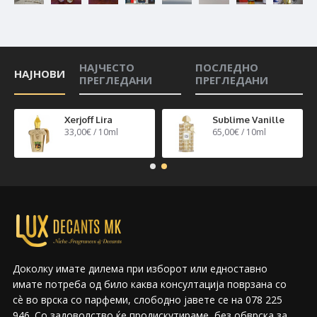
НАЈЧЕСТО
ПОСЛЕДНО
НАЈНОВИ
ПРЕГЛЕДАНИ
ПРЕГЛЕДАНИ
n 40
Xerjoff Lira
Sublime Vanille
33,00€ / 10ml
65,00€ / 10ml
Доколку имате дилема при изборот или едноставно
имате потреба од било каква консултација поврзана со
сѐ во врска со парфеми, слободно јавете се на 078 225
946. Со задоволство ќе продискутираме, без обврска за