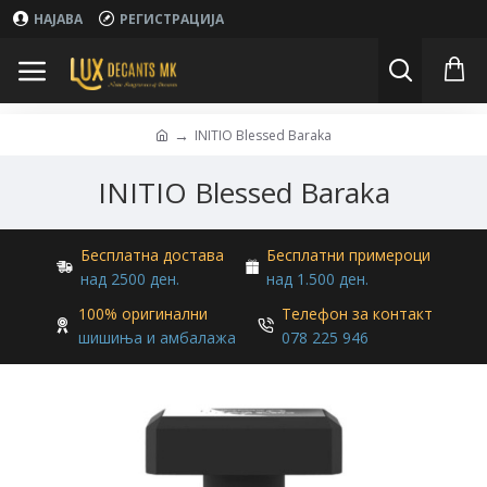
НАЈАВА
РЕГИСТРАЦИЈА
INITIO Blessed Baraka
INITIO Blessed Baraka
Бесплатна достава
Бесплатни примероци
над 2500 ден.
над 1.500 ден.
100% оригинални
Телефон за контакт
шишиња и амбалажа
078 225 946