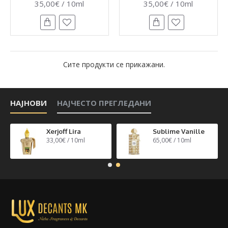
35,00€ / 10ml
35,00€ / 10ml
Сите продукти се прикажани.
НАЈНОВИ
НАЈЧЕСТО ПРЕГЛЕДАНИ
n 40
Xerjoff Lira
Sublime Vanille
33,00€ / 10ml
65,00€ / 10ml