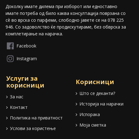
Доколку имате дилема при изборот или едноставно
имате потреба од било каква консултација поврзана со
сѐ во врска со парфеми, слободно јавете се на 078 225
946. Со задоволство ќе продискутираме, без обврска за
комплетирање на нарачка.
Facebook
Instagram
Услуги за
Корисници
корисници
Што се деканти?
За нас
Историја на нарачки
Контакт
Испорака
Политика на приватност
Моја сметка
Услови за користење