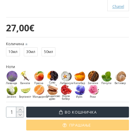
Chanel
27,00€
Количина
10мл
30мл
50мл
Ноти
Суво
Лаванда
Ванила
Праска
Лабданум
Килибар
Зачини
Пачули
Ветивер
овошје
Сандалово
Розов
Јасмин
Бергамот
Мандарина
Ирис
Роза
дрво
бибер
ВО КОШНИЧКА
ПРАШАЊЕ