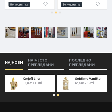
Во кошничка
Во кошничка
НАЈЧЕСТО
ПОСЛЕДНО
НАЈНОВИ
ПРЕГЛЕДАНИ
ПРЕГЛЕДАНИ
n 40
Xerjoff Lira
Sublime Vanille
33,00€ / 10ml
65,00€ / 10ml