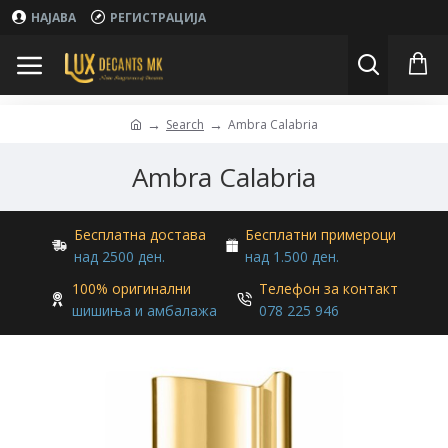
НАЈАВА
РЕГИСТРАЦИЈА
Search
Ambra Calabria
Ambra Calabria
Бесплатна достава
Бесплатни примероци
над 2500 ден.
над 1.500 ден.
100% оригинални
Телефон за контакт
шишиња и амбалажа
078 225 946