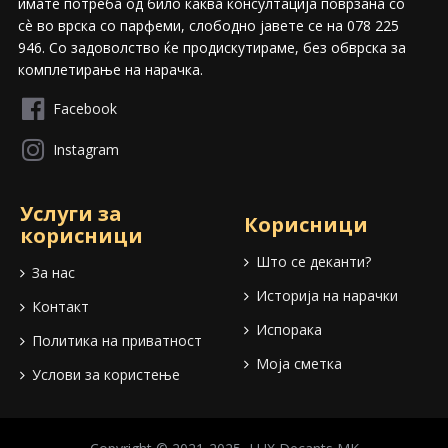
имате потреба од било каква консултација поврзана со
сѐ во врска со парфеми, слободно јавете се на 078 225
946. Со задоволство ќе продискутираме, без обврска за
комплетирање на нарачка.
Facebook
Instagram
Услуги за
Корисници
корисници
Што се деканти?
За нас
Историја на нарачки
Контакт
Испорака
Политика на приватност
Моја сметка
Услови за користење