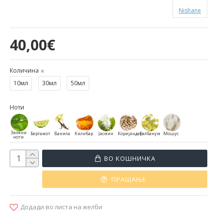
Nishane
40,00€
Количина
10мл
30мл
50мл
Ноти
Зелени
Бергамот
Ванила
Килибар
Јасмин
Коријандер
Галбанум
Мошус
ноти
ВО КОШНИЧКА
ПРАШАЊЕ
Додади во листа на желби