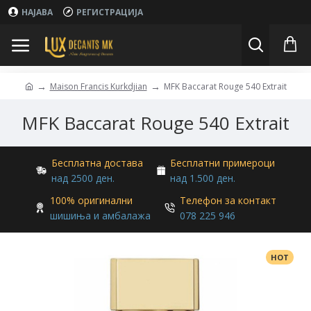
НАЈАВА
РЕГИСТРАЦИЈА
Maison Francis Kurkdjian
MFK Baccarat Rouge 540 Extrait
MFK Baccarat Rouge 540 Extrait
Бесплатна достава
Бесплатни примероци
над 2500 ден.
над 1.500 ден.
100% оригинални
Телефон за контакт
шишиња и амбалажа
078 225 946
HOT