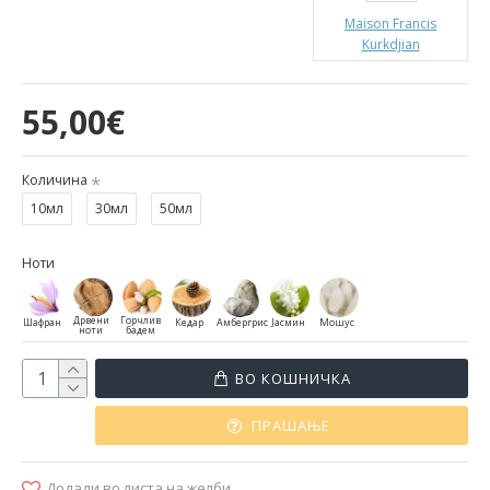
Maison Francis
Kurkdjian
55,00€
Количина
10мл
30мл
50мл
Ноти
Дрвени
Горчлив
Шафран
Кедар
Амбергрис
Јасмин
Мошус
ноти
бадем
ВО КОШНИЧКА
ПРАШАЊЕ
Додади во листа на желби