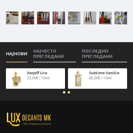
НАЈЧЕСТО
ПОСЛЕДНО
НАЈНОВИ
ПРЕГЛЕДАНИ
ПРЕГЛЕДАНИ
n 40
Xerjoff Lira
Sublime Vanille
33,00€ / 10ml
65,00€ / 10ml