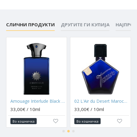
СЛИЧНИ ПРОДУКТИ
ДРУГИТЕ ГИ КУПИЈА
НАЈПРО
Amouage Interlude Black Iris
02 L'Air du Desert Marocain
33,00€ / 10ml
33,00€ / 10ml
Во кошничка
Во кошничка