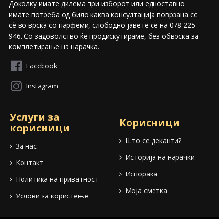
Доколку имате дилема при изборот или едноставно
имате потреба од било каква консултација поврзана со
сѐ во врска со парфеми, слободно јавете се на 078 225
946. Со задоволство ќе продискутираме, без обврска за
комплетирање на нарачка.
Facebook
Instagram
Услуги за
Корисници
корисници
Што се деканти?
За нас
Историја на нарачки
Контакт
Испорака
Политика на приватност
Моја сметка
Услови за користење