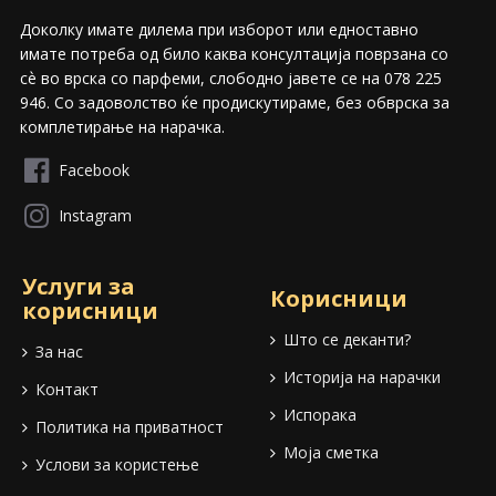
Доколку имате дилема при изборот или едноставно
имате потреба од било каква консултација поврзана со
сѐ во врска со парфеми, слободно јавете се на 078 225
946. Со задоволство ќе продискутираме, без обврска за
комплетирање на нарачка.
Facebook
Instagram
Услуги за
Корисници
корисници
Што се деканти?
За нас
Историја на нарачки
Контакт
Испорака
Политика на приватност
Моја сметка
Услови за користење