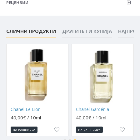
РЕЦЕНЗИИ
СЛИЧНИ ПРОДУКТИ
ДРУГИТЕ ГИ КУПИЈА
НАЈПРО
Chanel Le Lion
Chanel Gardénia
40,00€ / 10ml
40,00€ / 10ml
Во кошничка
Во кошничка