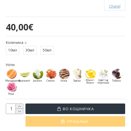
Chanel
40,00€
Количина
10мл
30мл
50мл
Ноти
Иланг-
Цвет од
Мандарина
Бергамот
Јасмин
Смоли
Кожа
Бреза
Тобако
Иланг
портокал
Роза
ВО КОШНИЧКА
ПРАШАЊЕ