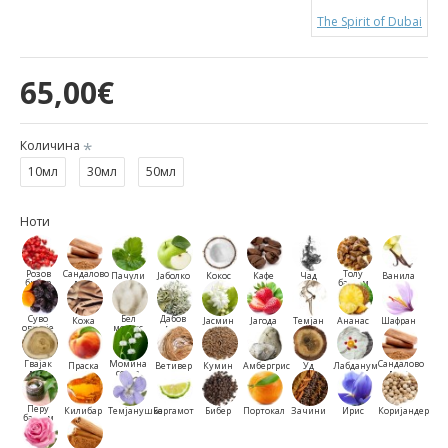
The Spirit of Dubai
65,00€
Количина
10мл
30мл
50мл
Ноти
Розов
Сандалово
Толу
Пачули
Јаболко
Кокос
Кафе
Чад
Ванила
бибер
дрво
балсам
Суво
Бел
Дабов
Кожа
Јасмин
Јагода
Темјан
Ананас
Шафран
овошје
мошус
мов
Гвајак
Момина
Сандалово
Праска
Ветивер
Кумин
Амбергрис
Уд
Лабданум
дрво
солза
дрво
Перу
Килибар
Темјанушка
Бергамот
Бибер
Портокал
Зачини
Ирис
Коријандер
балсам