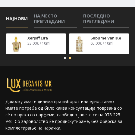
НАЈЧЕСТО
ПОСЛЕДНО
НАЈНОВИ
ПРЕГЛЕДАНИ
ПРЕГЛЕДАНИ
n 40
Xerjoff Lira
Sublime Vanille
33,00€ / 10ml
65,00€ / 10ml
Доколку имате дилема при изборот или едноставно
имате потреба од било каква консултација поврзана со
сѐ во врска со парфеми, слободно јавете се на 078 225
946. Со задоволство ќе продискутираме, без обврска за
комплетирање на нарачка.