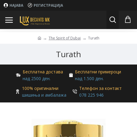
НАЈАВА
РЕГИСТРАЦИЈА
The Spirit of Dubai
Turath
Turath
Бесплатна достава
Бесплатни примероци
над 2500 ден.
над 1.500 ден.
100% оригинални
Телефон за контакт
шишиња и амбалажа
078 225 946