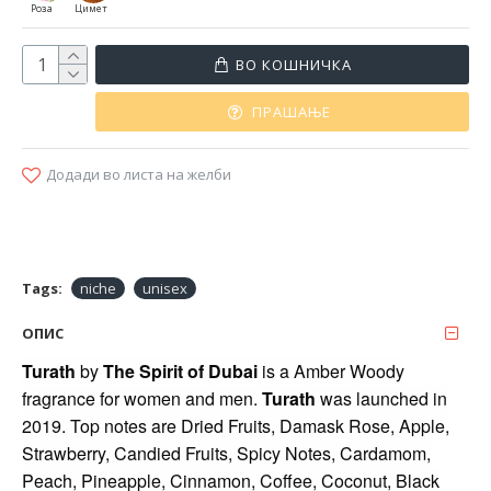
Роза
Цимет
ВО КОШНИЧКА
ПРАШАЊЕ
Додади во листа на желби
Tags:
niche
unisex
ОПИС
Turath
by
The Spirit of Dubai
is a Amber Woody
fragrance for women and men.
Turath
was launched in
2019. Top notes are Dried Fruits, Damask Rose, Apple,
Strawberry, Candied Fruits, Spicy Notes, Cardamom,
Peach, Pineapple, Cinnamon, Coffee, Coconut, Black