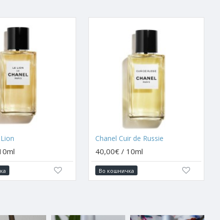
 Lion
Chanel Cuir de Russie
 10ml
40,00€ / 10ml
ка
Во кошничка