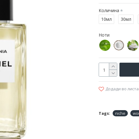
Количина
10мл
30мл
Ноти
Додади во листа
Tags:
niche
wo