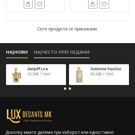
Сите продукти се прикажани.
НАЈНОВИ
НАЈЧЕСТО ПРЕГЛЕДАНИ
n 40
Xerjoff Lira
Sublime Vanille
33,00€ / 10ml
65,00€ / 10ml
Доколку имате дилема при изборот или едноставно