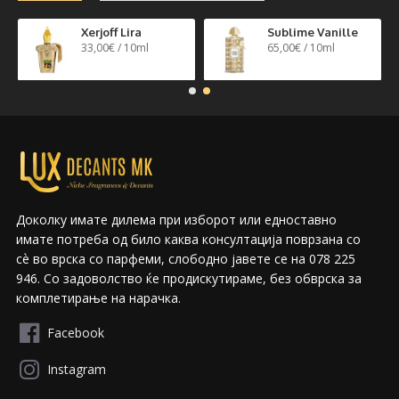
n 40
Xerjoff Lira
Sublime Vanille
33,00€ / 10ml
65,00€ / 10ml
Доколку имате дилема при изборот или едноставно
имате потреба од било каква консултација поврзана со
сѐ во врска со парфеми, слободно јавете се на 078 225
946. Со задоволство ќе продискутираме, без обврска за
комплетирање на нарачка.
Facebook
Instagram