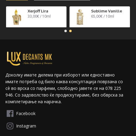
n 40
Xerjoff Lira
Sublime Vanille
33,00€ / 10ml
65,00€ / 10ml
Доколку имате дилема при изборот или едноставно
имате потреба од било каква консултација поврзана со
сѐ во врска со парфеми, слободно јавете се на 078 225
946. Со задоволство ќе продискутираме, без обврска за
комплетирање на нарачка.
Facebook
Instagram