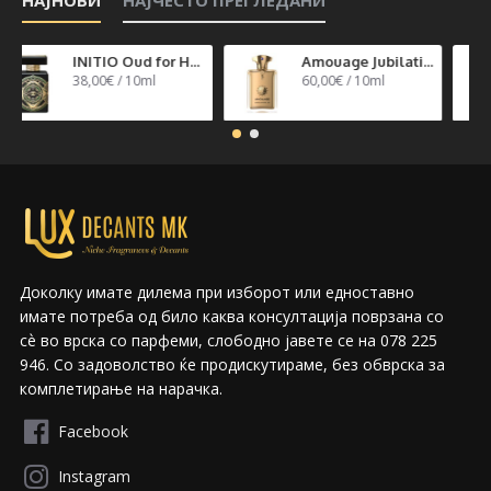
INITIO Oud for Happiness
Amouage Jubilation 40
38,00€ / 10ml
60,00€ / 10ml
Доколку имате дилема при изборот или едноставно
имате потреба од било каква консултација поврзана со
сѐ во врска со парфеми, слободно јавете се на 078 225
946. Со задоволство ќе продискутираме, без обврска за
комплетирање на нарачка.
Facebook
Instagram