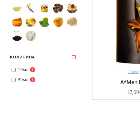
КОЛИЧИНА
10мл
1
Thier
30мл
1
A*Men 
17,00