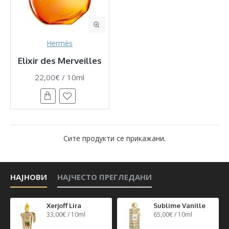
Hermès
Elixir des Merveilles
22,00€ / 10ml
Сите продукти се прикажани.
НАЈНОВИ
НАЈЧЕСТО ПРЕГЛЕДАНИ
n 40
Xerjoff Lira
Sublime Vanille
33,00€ / 10ml
65,00€ / 10ml