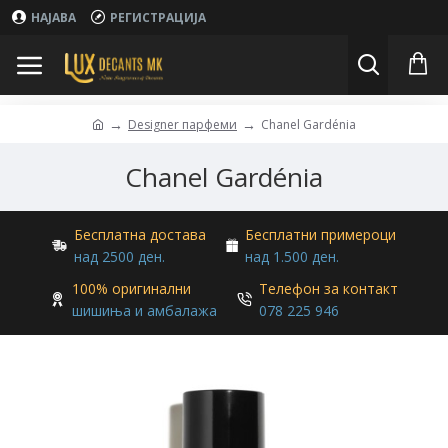
НАЈАВА
РЕГИСТРАЦИЈА
Designer парфеми
Chanel Gardénia
Chanel Gardénia
Бесплатна достава
Бесплатни примероци
над 2500 ден.
над 1.500 ден.
100% оригинални
Телефон за контакт
шишиња и амбалажа
078 225 946