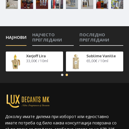
НАЈЧЕСТО
ПОСЛЕДНО
НАЈНОВИ
ПРЕГЛЕДАНИ
ПРЕГЛЕДАНИ
n 40
Xerjoff Lira
Sublime Vanille
33,00€ / 10ml
65,00€ / 10ml
Доколку имате дилема при изборот или едноставно
имате потреба од било каква консултација поврзана со