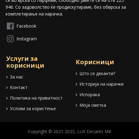
сѐ во врска со парфеми, слободно јавете се на 078 225
946. Со задоволство ќе продискутираме, без обврска за
комплетирање на нарачка.
Facebook
Instagram
Услуги за
Корисници
корисници
Што се деканти?
За нас
Историја на нарачки
Контакт
Испорака
Политика на приватност
Моја сметка
Услови за користење
Copyright © 2021-2025, LUX Decants MK