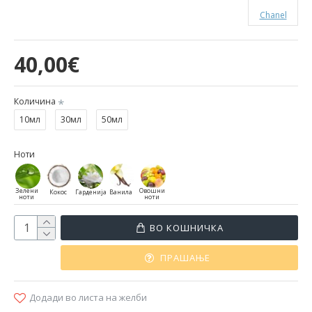
Chanel
40,00€
Количина
10мл
30мл
50мл
Ноти
Зелени
Овошни
Кокос
Гарденија
Ванила
ноти
ноти
ВО КОШНИЧКА
ПРАШАЊЕ
Додади во листа на желби